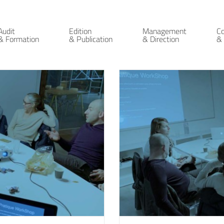
Audit
Edition
Management
C
& Formation
& Publication
& Direction
& 