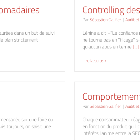
domadaires
Controlling de
Par
Sébastien Galifier
|
Audit et
urées dans un but de suivi
Lénine a dit –"La confiance n
 le plan strictement
ne tourne pas en "flicage" si
qu'aucun abus en terme
[...]
Lire la suite
Comportement
Par
Sébastien Galifier
|
Audit et
omentanée sur une foire ou
Chaque consommateur réagit
is toujours, on saisit une
en fonction du produit qu'il 
intérêts l'anime entre la S